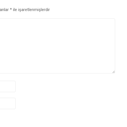
lanlar
*
ile işaretlenmişlerdir