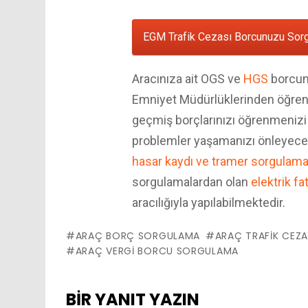
EGM Trafik Cezası Borcunuzu Sorg
Aracınıza ait OGS ve
HGS
borcunu
Emniyet Müdürlüklerinden öğreneb
geçmiş borçlarınızı öğrenmenizi v
problemler yaşamanızı önleyecekt
hasar kaydı ve tramer sorgulam
sorgulamalardan olan
elektrik f
aracılığıyla yapılabilmektedir.
ARAÇ BORÇ SORGULAMA
ARAÇ TRAFIK CEZ
ARAÇ VERGI BORCU SORGULAMA
BIR YANIT YAZIN