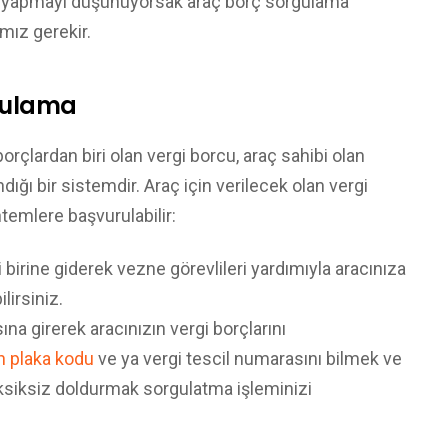
ni yapmayı düşünüyorsak araç borç sorgulama
mız gerekir.
gulama
orçlardan biri olan vergi borcu, araç sahibi olan
ığı bir sistemdir. Araç için verilecek olan vergi
temlere başvurulabilir:
 birine giderek vezne görevlileri yardımıyla aracınıza
lirsiniz.
ına girerek aracınızın vergi borçlarını
n plaka kodu
ve ya vergi tescil numarasını bilmek ve
 eksiksiz doldurmak sorgulatma işleminizi